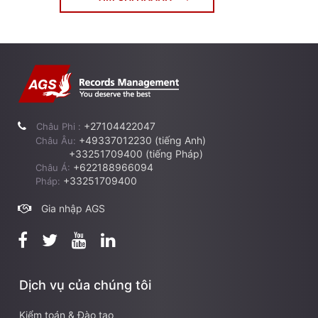
+27104422047
Châu Phi :
+49337012230 (tiếng Anh)
Châu Âu:
+33251709400 (tiếng Pháp)
+622188966094
Châu Á:
+33251709400
Pháp:
Gia nhập AGS
Dịch vụ của chúng tôi
Kiểm toán & Đào tạo