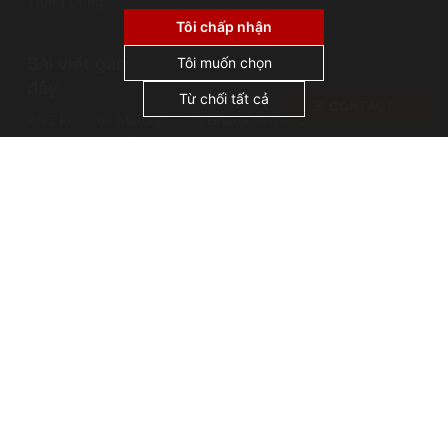
Trung Đông
không sử dụng cookie cho quảng cáo hoặc tiếp
thị lại, và không chia sẻ hoặc bán dữ liệu cá
Tôi chấp nhận
nhân cho bên thứ ba. Bằng cách nhấp vào
Bài viết gần
"Chấp nhận tất cả", bạn đồng ý với việc chúng
Tôi muốn chọn
tôi sử dụng cookie.
đây
Từ chối tất cả
CONTACT
AGS Records Management Ghana ra mắt Cơ sở
bảo quản hiện đại
Sự cố lưu trữ: Vụ cháy thư viện Alexandria
Những cái tên nổi tiếng trong lĩnh vực quản lý hồ
sơ: Thánh Jerome, vị thánh bảo trợ của các nhà
lưu trữ
Bản quyền AGS @ 2026
Terms of use