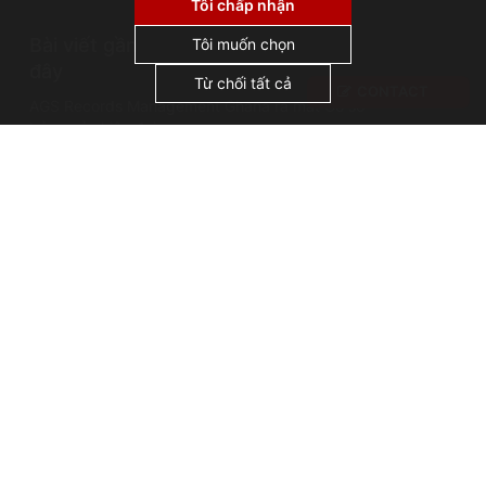
thị lại, và không chia sẻ hoặc bán dữ liệu cá
Tôi chấp nhận
nhân cho bên thứ ba. Bằng cách nhấp vào
Bài viết gần
"Chấp nhận tất cả", bạn đồng ý với việc chúng
Tôi muốn chọn
tôi sử dụng cookie.
đây
Từ chối tất cả
CONTACT
AGS Records Management Ghana ra mắt Cơ sở
bảo quản hiện đại
Sự cố lưu trữ: Vụ cháy thư viện Alexandria
Những cái tên nổi tiếng trong lĩnh vực quản lý hồ
sơ: Thánh Jerome, vị thánh bảo trợ của các nhà
lưu trữ
Bản quyền AGS @ 2026
Terms of use