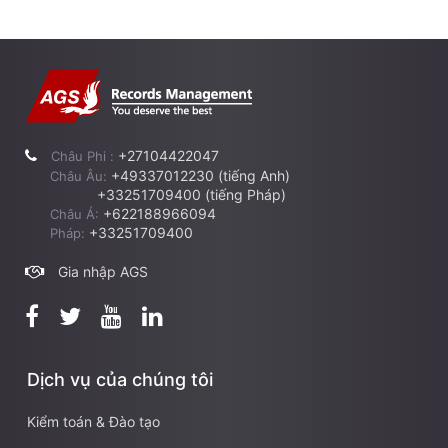
+27104422047
Châu Phi :
+49337012230 (tiếng Anh)
Châu Âu:
+33251709400 (tiếng Pháp)
+622188966094
Châu Á:
+33251709400
Pháp:
Gia nhập AGS
Dịch vụ của chúng tôi
Kiểm toán & Đào tạo