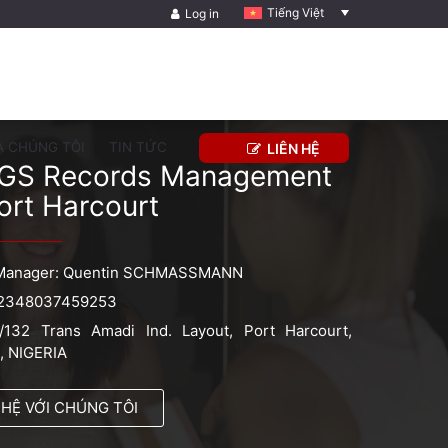
Tiếng Việt
Log in
A CHÚNG TÔI
TIN TỨC
LIÊN HỆ
GS Records Management
ort Harcourt
Manager: Quentin SCHMASSMANN
2348037459253
/132 Trans Amadi Ind. Layout, Port Harcourt,
, NIGERIA
 HỆ VỚI CHÚNG TÔI