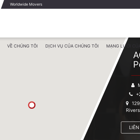
Worldwide Movers
VỀ CHÚNG TÔI
DỊCH VỤ CỦA CHÚNG TÔI
MẠNG LƯỚI CỦ
A
P
+
129
Rivers
LIÊN