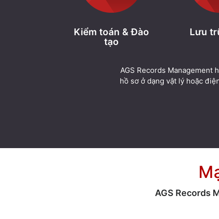
Kiểm toán & Đào
Lưu tr
tạo
AGS Records Management hỗ tr
hồ sơ ở dạng vật lý hoặc điện
Mạ
AGS Records Ma