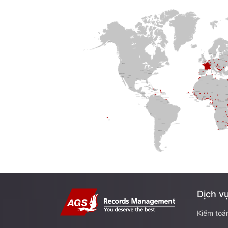
Dịch v
Kiểm toá