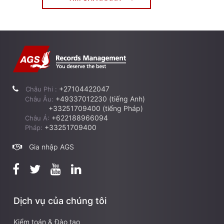
+27104422047
Châu Phi :
+49337012230 (tiếng Anh)
Châu Âu:
+33251709400 (tiếng Pháp)
+622188966094
Châu Á:
+33251709400
Pháp:
Gia nhập AGS
Dịch vụ của chúng tôi
Kiểm toán & Đào tạo