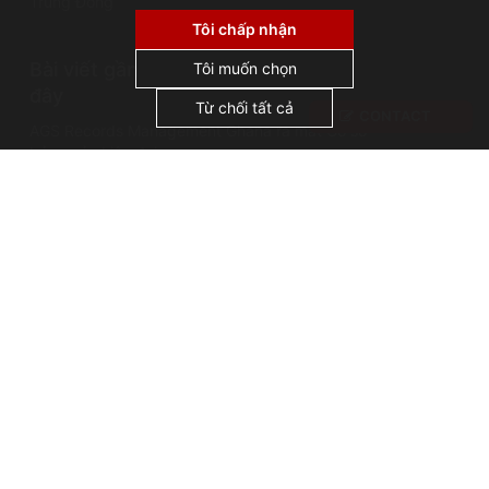
Trung Đông
không sử dụng cookie cho quảng cáo hoặc tiếp
thị lại, và không chia sẻ hoặc bán dữ liệu cá
Tôi chấp nhận
nhân cho bên thứ ba. Bằng cách nhấp vào
Bài viết gần
"Chấp nhận tất cả", bạn đồng ý với việc chúng
Tôi muốn chọn
tôi sử dụng cookie.
đây
Từ chối tất cả
CONTACT
AGS Records Management Ghana ra mắt Cơ sở
bảo quản hiện đại
Sự cố lưu trữ: Vụ cháy thư viện Alexandria
Những cái tên nổi tiếng trong lĩnh vực quản lý hồ
sơ: Thánh Jerome, vị thánh bảo trợ của các nhà
lưu trữ
Bản quyền AGS @ 2026
Terms of use