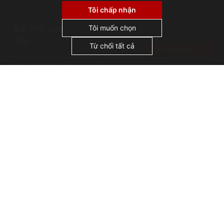
không sử dụng cookie cho quảng cáo hoặc tiếp
thị lại, và không chia sẻ hoặc bán dữ liệu cá
Tôi chấp nhận
nhân cho bên thứ ba. Bằng cách nhấp vào
Bài viết gần
"Chấp nhận tất cả", bạn đồng ý với việc chúng
Tôi muốn chọn
tôi sử dụng cookie.
đây
Từ chối tất cả
CONTACT
AGS Records Management Ghana ra mắt Cơ sở
bảo quản hiện đại
Sự cố lưu trữ: Vụ cháy thư viện Alexandria
Những cái tên nổi tiếng trong lĩnh vực quản lý hồ
sơ: Thánh Jerome, vị thánh bảo trợ của các nhà
lưu trữ
Bản quyền AGS @ 2026
Terms of use