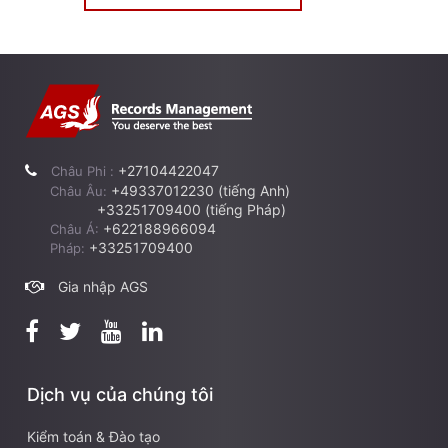
+27104422047
Châu Phi :
+49337012230 (tiếng Anh)
Châu Âu:
+33251709400 (tiếng Pháp)
+622188966094
Châu Á:
+33251709400
Pháp:
Gia nhập AGS
Dịch vụ của chúng tôi
Kiểm toán & Đào tạo