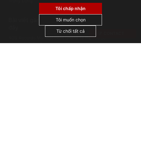
Trung Đông
không sử dụng cookie cho quảng cáo hoặc tiếp
thị lại, và không chia sẻ hoặc bán dữ liệu cá
Tôi chấp nhận
nhân cho bên thứ ba. Bằng cách nhấp vào
Bài viết gần
"Chấp nhận tất cả", bạn đồng ý với việc chúng
Tôi muốn chọn
tôi sử dụng cookie.
đây
Từ chối tất cả
CONTACT
AGS Records Management Ghana ra mắt Cơ sở
bảo quản hiện đại
Sự cố lưu trữ: Vụ cháy thư viện Alexandria
Những cái tên nổi tiếng trong lĩnh vực quản lý hồ
sơ: Thánh Jerome, vị thánh bảo trợ của các nhà
lưu trữ
Bản quyền AGS @ 2026
Terms of use