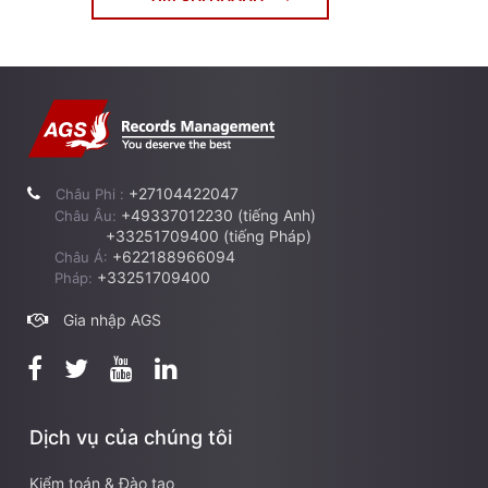
+27104422047
Châu Phi :
+49337012230 (tiếng Anh)
Châu Âu:
+33251709400 (tiếng Pháp)
+622188966094
Châu Á:
+33251709400
Pháp:
Gia nhập AGS
Dịch vụ của chúng tôi
Kiểm toán & Đào tạo