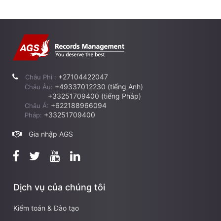
+27104422047
Châu Phi :
+49337012230 (tiếng Anh)
Châu Âu:
+33251709400 (tiếng Pháp)
+622188966094
Châu Á:
+33251709400
Pháp:
Gia nhập AGS
Dịch vụ của chúng tôi
Kiểm toán & Đào tạo