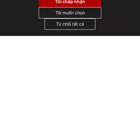
thị lại, và không chia sẻ hoặc bán dữ liệu cá
Tôi chấp nhận
nhân cho bên thứ ba. Bằng cách nhấp vào
Bài viết gần
"Chấp nhận tất cả", bạn đồng ý với việc chúng
Tôi muốn chọn
tôi sử dụng cookie.
đây
Từ chối tất cả
CONTACT
AGS Records Management Ghana ra mắt Cơ sở
bảo quản hiện đại
Sự cố lưu trữ: Vụ cháy thư viện Alexandria
Những cái tên nổi tiếng trong lĩnh vực quản lý hồ
sơ: Thánh Jerome, vị thánh bảo trợ của các nhà
lưu trữ
Bản quyền AGS @ 2026
Terms of use