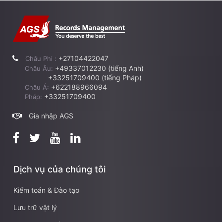
+27104422047
Châu Phi :
+49337012230 (tiếng Anh)
Châu Âu:
+33251709400 (tiếng Pháp)
+622188966094
Châu Á:
+33251709400
Pháp:
Gia nhập AGS
Dịch vụ của chúng tôi
Kiểm toán & Đào tạo
Lưu trữ vật lý