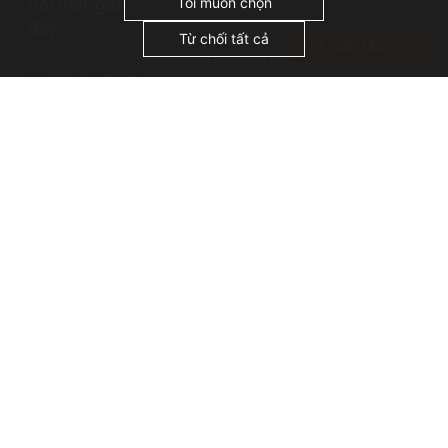
Bài viết gần
"Chấp nhận tất cả", bạn đồng ý với việc chúng
Tôi muốn chọn
tôi sử dụng cookie.
đây
Từ chối tất cả
CONTACT
AGS Records Management Ghana ra mắt Cơ sở
bảo quản hiện đại
Sự cố lưu trữ: Vụ cháy thư viện Alexandria
Những cái tên nổi tiếng trong lĩnh vực quản lý hồ
sơ: Thánh Jerome, vị thánh bảo trợ của các nhà
lưu trữ
Bản quyền AGS @ 2026
Terms of use
Privacy policy