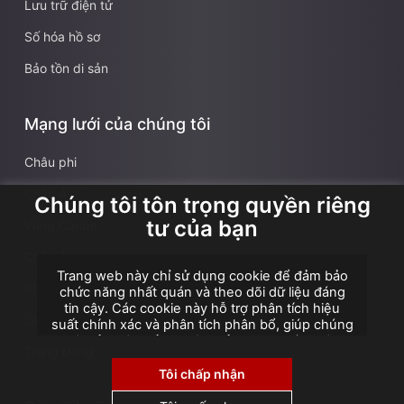
Lưu trữ điện tử
Số hóa hồ sơ
Bảo tồn di sản
Mạng lưới của chúng tôi
Châu phi
Châu Á
Chúng tôi tôn trọng quyền riêng
tư của bạn
Vùng Caribe
Châu Âu
Trang web này chỉ sử dụng cookie để đảm bảo
Pháp
chức năng nhất quán và theo dõi dữ liệu đáng
tin cậy. Các cookie này hỗ trợ phân tích hiệu
Lãnh thổ hải ngoại Pháp
suất chính xác và phân tích phân bổ, giúp chúng
tôi cải thiện trải nghiệm của bạn. Chúng tôi
Trung Đông
không sử dụng cookie cho quảng cáo hoặc tiếp
thị lại, và không chia sẻ hoặc bán dữ liệu cá
Tôi chấp nhận
nhân cho bên thứ ba. Bằng cách nhấp vào