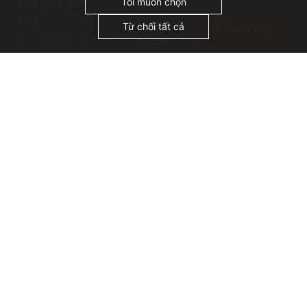
Bài viết gần
"Chấp nhận tất cả", bạn đồng ý với việc chúng
Tôi muốn chọn
tôi sử dụng cookie.
đây
Từ chối tất cả
CONTACT
AGS Records Management Ghana ra mắt Cơ sở
bảo quản hiện đại
Sự cố lưu trữ: Vụ cháy thư viện Alexandria
Những cái tên nổi tiếng trong lĩnh vực quản lý hồ
sơ: Thánh Jerome, vị thánh bảo trợ của các nhà
lưu trữ
Bản quyền AGS @ 2026
Terms of use
Privacy policy