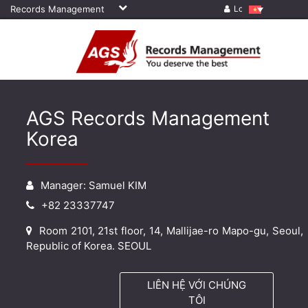
Records Management
Log in
AGS Records Management
Korea
Manager: Samuel KIM
+82 23337747
Room 2101, 21st floor, 14, Mallijae-ro Mapo-gu, Seoul,
Republic of Korea. SEOUL
LIÊN HỆ VỚI CHÚNG
TÔI