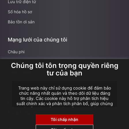
Lưu trữ điện tử
Số hóa hồ sơ
Bảo tồn di sản
Mạng lưới của chúng tôi
Châu phi
Châu Á
Chúng tôi tôn trọng quyền riêng
tư của bạn
Vùng Caribe
Châu Âu
Trang web này chỉ sử dụng cookie để đảm bảo
Pháp
chức năng nhất quán và theo dõi dữ liệu đáng
tin cậy. Các cookie này hỗ trợ phân tích hiệu
Lãnh thổ hải ngoại Pháp
suất chính xác và phân tích phân bổ, giúp chúng
tôi cải thiện trải nghiệm của bạn. Chúng tôi
Trung Đông
không sử dụng cookie cho quảng cáo hoặc tiếp
thị lại, và không chia sẻ hoặc bán dữ liệu cá
Tôi chấp nhận
nhân cho bên thứ ba. Bằng cách nhấp vào