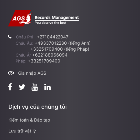
+27104422047
Châu Phi :
+49337012230 (tiếng Anh)
Châu Âu:
+33251709400 (tiếng Pháp)
+622188966094
Châu Á:
+33251709400
Pháp:
Gia nhập AGS
Dịch vụ của chúng tôi
Kiểm toán & Đào tạo
Lưu trữ vật lý